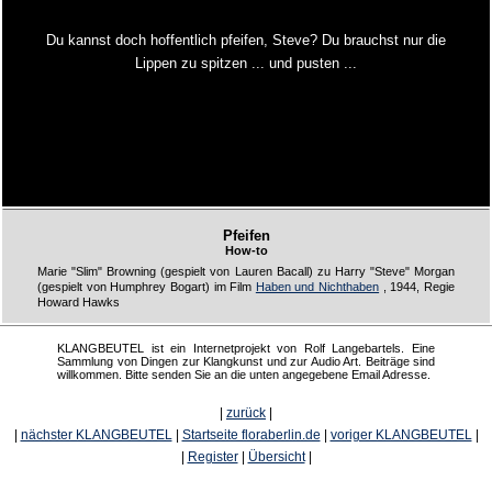
Du kannst doch hoffentlich pfeifen, Steve? Du brauchst nur die
Lippen zu spitzen ... und pusten ...
Pfeifen
How-to
Marie "Slim" Browning (gespielt von Lauren Bacall) zu Harry "Steve" Morgan
(gespielt von Humphrey Bogart) im Film
Haben und Nichthaben
, 1944, Regie
Howard Hawks
KLANGBEUTEL ist ein Internetprojekt von Rolf Langebartels. Eine
Sammlung von Dingen zur Klangkunst und zur Audio Art. Beiträge sind
willkommen. Bitte senden Sie an die unten angegebene Email Adresse.
|
zurück
|
|
nächster KLANGBEUTEL
|
Startseite floraberlin.de
|
voriger KLANGBEUTEL
|
|
Register
|
Übersicht
|