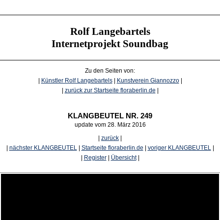
Rolf Langebartels
Internetprojekt Soundbag
Zu den Seiten von:
|
Künstler Rolf Langebartels
|
Kunstverein Giannozzo
|
|
zurück zur Startseite floraberlin.de
|
KLANGBEUTEL NR. 249
update vom 28. März 2016
|
zurück
|
|
nächster KLANGBEUTEL
|
Startseite floraberlin.de
|
voriger KLANGBEUTEL
|
|
Register
|
Übersicht
|