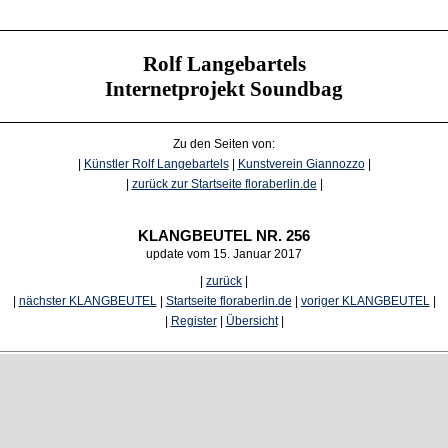
Rolf Langebartels
Internetprojekt Soundbag
Zu den Seiten von:
|
Künstler Rolf Langebartels
|
Kunstverein Giannozzo
|
|
zurück zur Startseite floraberlin.de
|
KLANGBEUTEL NR. 256
update vom 15. Januar 2017
|
zurück
|
|
nächster KLANGBEUTEL
|
Startseite floraberlin.de
|
voriger KLANGBEUTEL
|
|
Register
|
Übersicht
|