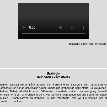
copyright: Sage Ross, Wikipedia
Brabbeln
nach Claude Lévy Strauss
geblich geprägt wurde Lévy Strauss von Ferdinand de Saussure, dem strukturalistis
chtheoretiker, der an den Beginn seiner Studien das brabbelnde Baby stellte. So wie dieses
bbelnde Baby) allmählich lernt, Differenzen innerhalb seiner Lauterzeugung bewuß
erholen, lernt es, Differenzen in dem, was es sieht, wahrzunehmen und schließlich beid
knüpfen. Hingebungsvoll zu brabbeln, ist das Wichtigste, was wir tun können, um sp
erenziert zu denken.