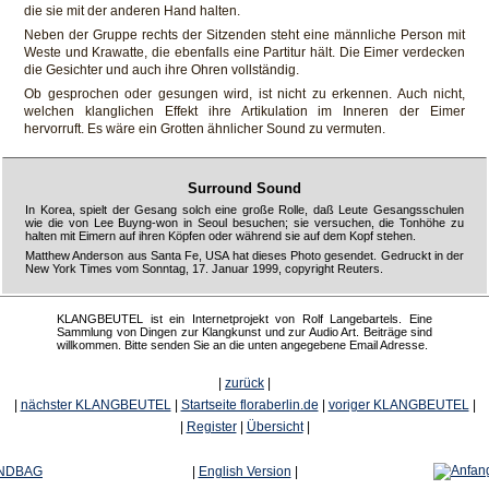
die sie mit der anderen Hand halten.
Neben der Gruppe rechts der Sitzenden steht eine männliche Person mit
Weste und Krawatte, die ebenfalls eine Partitur hält. Die Eimer verdecken
die Gesichter und auch ihre Ohren vollständig.
Ob gesprochen oder gesungen wird, ist nicht zu erkennen. Auch nicht,
welchen klanglichen Effekt ihre Artikulation im Inneren der Eimer
hervorruft. Es wäre ein Grotten ähnlicher Sound zu vermuten.
Surround Sound
In Korea, spielt der Gesang solch eine große Rolle, daß Leute Gesangsschulen
wie die von Lee Buyng-won in Seoul besuchen; sie versuchen, die Tonhöhe zu
halten mit Eimern auf ihren Köpfen oder während sie auf dem Kopf stehen.
Matthew Anderson aus Santa Fe, USA hat dieses Photo gesendet. Gedruckt in der
New York Times vom Sonntag, 17. Januar 1999, copyright Reuters.
KLANGBEUTEL ist ein Internetprojekt von Rolf Langebartels. Eine
Sammlung von Dingen zur Klangkunst und zur Audio Art. Beiträge sind
willkommen. Bitte senden Sie an die unten angegebene Email Adresse.
|
zurück
|
|
nächster KLANGBEUTEL
|
Startseite floraberlin.de
|
voriger KLANGBEUTEL
|
|
Register
|
Übersicht
|
UNDBAG
|
English Version
|