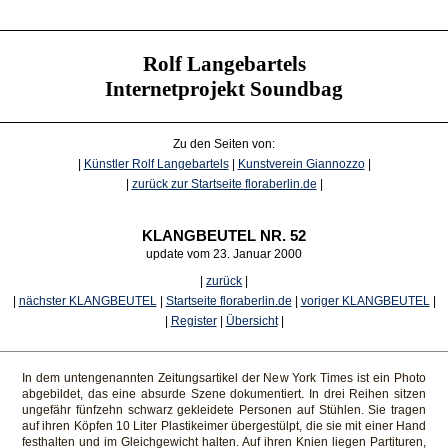
Rolf Langebartels
Internetprojekt Soundbag
Zu den Seiten von:
|
Künstler Rolf Langebartels
|
Kunstverein Giannozzo
|
|
zurück zur Startseite floraberlin.de
|
KLANGBEUTEL NR. 52
update vom 23. Januar 2000
|
zurück
|
|
nächster KLANGBEUTEL
|
Startseite floraberlin.de
|
voriger KLANGBEUTEL
|
|
Register
|
Übersicht
|
In dem untengenannten Zeitungsartikel der New York Times ist ein Photo
abgebildet, das eine absurde Szene dokumentiert. In drei Reihen sitzen
ungefähr fünfzehn schwarz gekleidete Personen auf Stühlen. Sie tragen
auf ihren Köpfen 10 Liter Plastikeimer übergestülpt, die sie mit einer Hand
festhalten und im Gleichgewicht halten. Auf ihren Knien liegen Partituren,