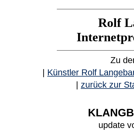
Rolf L
Internetp
Zu de
|
Künstler Rolf Langebar
|
zurück zur Sta
KLANGBE
update v