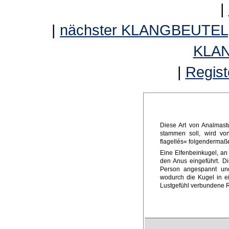
|
|
nächster KLANGBEUTEL
KLA
|
Regist
Diese Art von Analmast
stammen soll, wird vo
flagellés« folgendermaß
Eine Elfenbeinkugel, an 
den Anus eingeführt. D
Person angespannt un
wodurch die Kugel in ein
Lustgefühl verbundene R