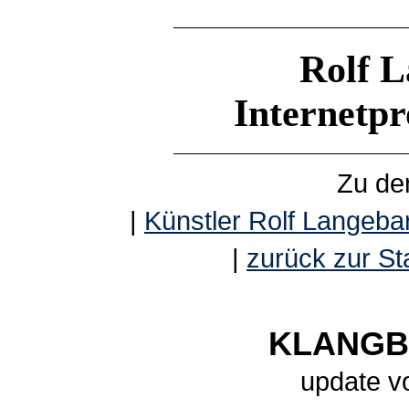
Rolf L
Internetp
Zu de
|
Künstler Rolf Langebar
|
zurück zur Sta
KLANGBE
update v