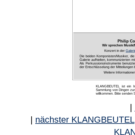
Philip C
Wir sprechen Musik/
Konzert in der
Galer
Die beiden Komponisten/Musiker, die
Galerie aufhielten, kommunizierten mi
Als Perkussionsinstrumente benutzt
der Entschlüsselung der Mitteilungen be
Weitere Informatione
KLANGBEUTEL ist ein Int
Sammlung von Dingen zur K
willkommen. Bitte senden 
|
|
nächster KLANGBEUTEL
KLA