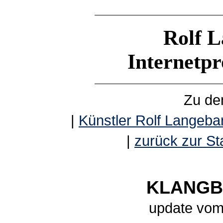
Rolf L
Internetp
Zu de
|
Künstler Rolf Langebar
|
zurück zur Sta
KLANGBE
update vom