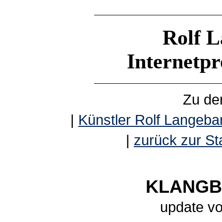
Rolf L
Internetp
Zu de
|
Künstler Rolf Langebar
|
zurück zur Sta
KLANGBE
update vo