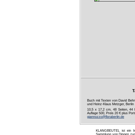
T
Buch mit Texten von David Behr
und Heinz-Klaus Metzger, Berlin
10,5 x 17,2 cm, 48 Seiten, 44
Auflage 500, Preis 20 € plus Port
giannozzo@floraberlin.de
KLANGBEUTEL ist ein Int
Sammlung von Dingen zur K