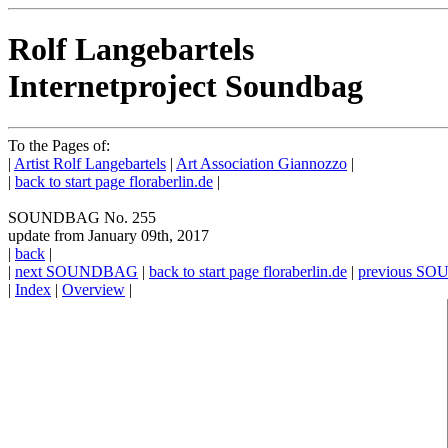
Rolf Langebartels
Internetproject Soundbag
To the Pages of:
|
Artist Rolf Langebartels
|
Art Association Giannozzo
|
|
back to start page floraberlin.de
|
SOUNDBAG No. 255
update from January 09th, 2017
|
back
|
|
next SOUNDBAG
|
back to start page floraberlin.de
|
previous S
|
Index
|
Overview
|