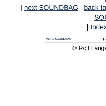
|
next SOUNDBAG
|
back to
SO
|
Inde
Mail to SOUNDBAG
|
D
© Rolf Lange