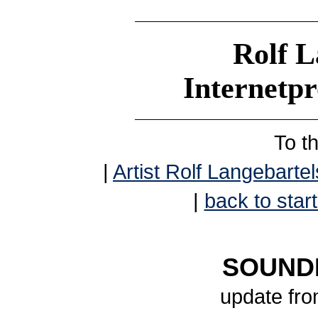
Rolf L
Internetp
To t
|
Artist Rolf Langebartel
|
back to start
SOUNDB
update fr