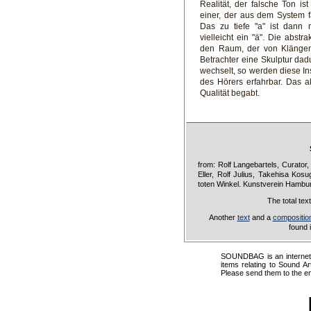
Realität, der falsche Ton is
einer, der aus dem System fä
Das zu tiefe "a" ist dann 
vielleicht ein "ä". Die abstr
den Raum, der von Klängen 
Betrachter eine Skulptur dad
wechselt, so werden diese In
des Hörers erfahrbar. Das ak
Qualität begabt.
from: Rolf Langebartels, Curator
Eller, Rolf Julius, Takehisa Kosu
toten Winkel. Kunstverein Hambu
The total tex
Another
text
and a
compositio
found 
SOUNDBAG is an internet pr
items relating to Sound Ar
Please send them to the e