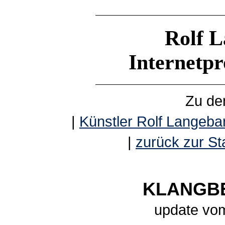
Rolf L
Internetp
Zu de
|
Künstler Rolf Langebar
|
zurück zur Sta
KLANGBE
update vom