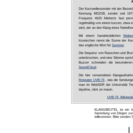
Der Kurzwellensender mit der Bezei
Kennung MDZhB, sendet seit 197
Frequenz 4625 Kilohertz fast per
regelmäßig von einem kurzen, etwa 
wird, der an den Klang eines Nebelhor
Mit einem handelsüblichen
Welte
Inzwischen nennt die Szene der Kur
das englische Wort für
Summer
.
Die Sequenz von Rauschen und Brum
unterbrochen, und eine Stimme spri
Buzzer schneiden die besonderen 
SoundCloud
.
Die hier verwendeten Klangaufna
Repeater UVB-76
, das die Sendunge
man im WebSDR der Universität T
daytime, click on maxin.
UVB-76, Wikipedi
KLANGBEUTEL ist ein Int
Sammlung von Dingen zur K
willkommen. Bitte senden 
|